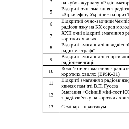
на кубок журналу «
Радіоамато
Відкриті очні змагання з радіо
5
«Зірки ефіру України» на приз
Відкритий очно-заочний Чемпіо
6
радіозв’язку на
КХ
серед молод
X
XII
очні відкриті змагання з р
7
коротких хвилях
Відкриті змагання зі швидкісно
8
радіотелеграфії
Відкриті змагання зі спортивно
9
радіопеленгації
Комп’ютерні змагання з радіозв
10
коротких хвилях
(
BPSK
-31)
Відкриті змагання з радіозв’яз
11
хвилях пам’яті В.П. Гусєва
Змагання «Осінній міні-тест Ю
12
з радіозв’язку на коротких хви
Семінар – практикум
13