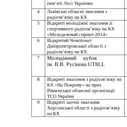
пам’яті Лесі Українки
4
Львівські обласні змагання з
радіозв’язку на
КХ
5
Відкриті молодіжні змагання зі
спортивного радіозв’язку на КХ
«
Молодежный спринт
-
2014
»
6
Відкритий Чемпіонат
Дніпропетровської області з
радіозв’язку на КХ
7
Молодіжний
кубок
ім. В.В.
Русінова
UT
8
LL
8
Відкриті змагання з радіозв’язку на
КХ «На Покрову» на приз
Рівненської обласної організації
ТСО України
9
Відкриті заочні змагання
Херсонської області з радіозв’язку
на
КХ