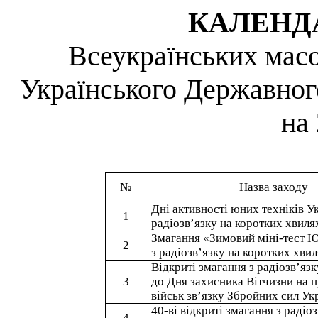
КАЛЕНД
Всеукраїнських
масо
Українського Державног
на 
№
Назва заходу
Дні активності юних техніків У
1
радіозв’язку на коротких хвиля
Змагання «Зимовий міні-тест 
2
з радіозв’язку на коротких хви
Відкриті змагання з радіозв’яз
3
до Дня захисника Вітчизни на
військ зв’язку Збройних сил Ук
40-
ві
відкриті змагання з радіо
4