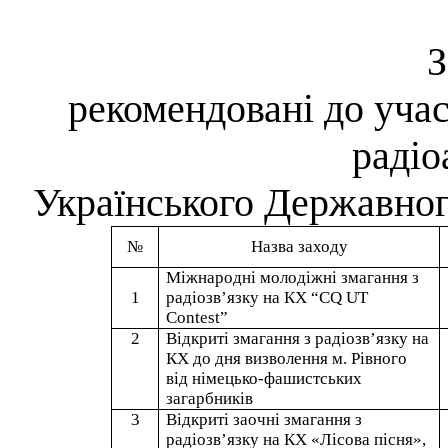
З
рекомендовані до уча
радіо
Українського Державног
№
Назва заходу
Міжнародні молодіжні змагання з
1
радіозв’язку на
КХ “CQ UT
Contest”
2
Відкриті змагання з радіозв’язку на
КХ до дня визволення м. Рівного
від німецько-фашистських
загарбників
3
Відкриті заочні змагання з
радіозв’язку на КХ «Лісова пісня»,