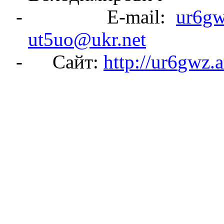
-
E-mail:
ur6gw
ut5uo@ukr.net
-
Сайт:
http://ur
6
gwz
.
a